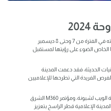
2024
شاركت المدينة الإعلامية قطر في نسخة هذا العام من منتدى الدوحة، الذي انعقدت فعالياته في الفترة من 7 وحتى 8 ديسمبر
 الخاص الضوء على رؤيتها لمستقبل
قنيات الحديثة، فقد دعمت المدينة
فرص الفريدة التي تطرحها للإعلاميين
تأتي هذه المشاركة في إطار سلسلة من الفعاليات الكبرى التي أقيمت مؤخراً، من أبرزها قمة الويب لشبونة، ومؤتمر M360 الشرق
مدينة الإعلامية قطر الراسخ بتعزيز