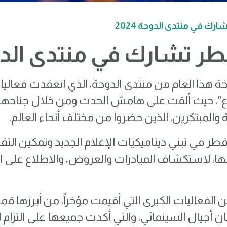
ارك في منتدى الدوحة 2024
دأ مشروعاً تجارياً؟
لماذا يجب أن أستثمر في قطر؟
طر تشارك في منتدى الدوحة 
نوع"، حيث ألقت على هامش الحدث ومن خلال جناحها
 والمبتكرين، الذين حضروا من مختلف أنحاء العالم.
 قطر في تبني ديناميكيات الإعلام الجديد وتمكين الت
ا، لاستكشاف المبادرات والعروض، والاطلاع على ال
أجيال السينمائي، والتي أكدت جميعها على التزام ال