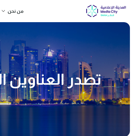
من نحن
you?
تصدر العناوين الت