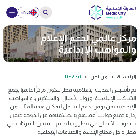
إغلاق
ENG
مركز عالمي لدعم الإعلام
Hello, How can we help you?
والمواهب الإبداعية
الرئيسية
من نحن
نبذة عنا
تم
تأسيس
المدينة
الإعلامية
قطر
لتكون
مركزًا
عالميًا
يجمع
الشركات الإعلامية
،
ورواد
الأعمال
،
والمبتكرين
،
والمواهب
الإبداعية
.
نحن
نوفر
الدعم
الشامل
لتمكين
هذه
الفئات
من
إدارة
جميع
جوانب
أعمالهم
وانطلاقتهم
من
الدوحة
ضمن
كيف تبدأ مشروعاً تجارياً؟
منظومة الأعمال في قطر
وبما
يدعم
تأسيس الشركات في
قطر
داخل
قطاع
الإعلام
والصناعات
الإبداعية
.
لماذا يجب أن أستثمر في قطر؟