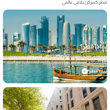
قطر كـمركز إعلامي عالمي.
لماذا قطر؟
تُعد قطر مركزًا محورياً للنمو والتطور في المنطقة، حيث تمتزج
مزايا الموقع الاستراتيجي و الاستقرار بالقوة الاقتصادية مع البيئة
الداعمة للابتكار ، مما يجعلها وجهة عالمية بارزة لجذب الكفاءات
لماذا قطر؟
والشركات من مختلف القطاعات ومجالات الأعمال.