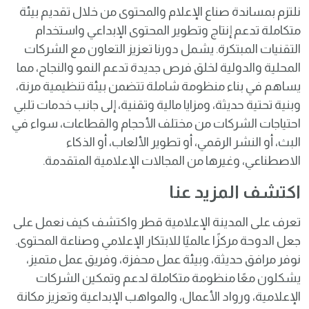
نلتزم
بمساندة
صناع
الإعلام
والمحتوى
من
خلال
تقديم
بيئة
متكاملة
تدعم
إنتاج
وتطوير
المحتوى
الإبداعي
واستخدام
التقنيات
المبتكرة
.
يشمل
دورنا
تعزيز
التعاون
مع
الشركات
المحلية
والدولية
لخلق
فرص
جديدة
تدعم
النمو
والنجاح
،
مما
يساهم
في
بناء
منظومة
شاملة
تتضمن
بيئة تنظيمية مرنة
،
وبنية
تحتية
حديثة
،
ومزايا
مالية
وتقنية
،
إلى
جانب
خدمات
تلبي
احتياجات
الشركات
من
مختلف
الأحجام
والقطاعات
،
سواء
في
البث
،
أو
النشر الرقمي، أو تطوير الألعاب
،
أو
الذكاء
الاصطناعي
،
وغيرها
من
المجالات
الإعلامية
المتقدمة
.
اكتشف المزيد عنا
تعرف على المدينة الإعلامية قطر واكتشف كيف نعمل على
جعل الدوحة مركزًا عالميًا للابتكار الإعلامي وصناعة المحتوى.
نوفر مرافق حديثة، وبيئة عمل محفزة، وفريق عمل متميز،
يشكلون معًا منظومة متكاملة لدعم وتمكين الشركات
الإعلامية، ورواد الأعمال، والمواهب الإبداعية وتعزيز مكانة