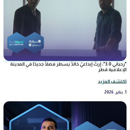
"رحباني 3.0": إرثٌ إبداعيٌ خالدٌ يسطر فصلًا جديدًا في المدينة
الإعلامية قطر
اكتشف المزيد
1. يناير. 2026